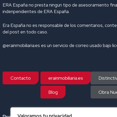
m
ERA España no presta ningun tipo de asesoramiento finaci
indenpendientes de ERA España.
Era España no es responsable de los comentarios, conteni
del post en todo caso.
@erainmobiliaria.es es un servicio de correo usado bajo li
Contacto
erainmobiliaria.es
Distinct
Blog
Obra Nue
Valoramos tu privacidad