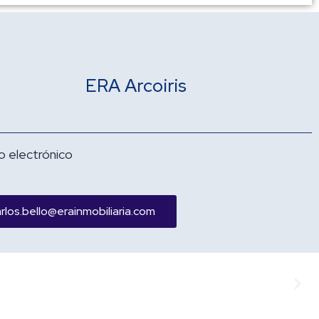
ERA Arcoiris
o electrónico
rlos.bello@erainmobiliaria.com
Sigu