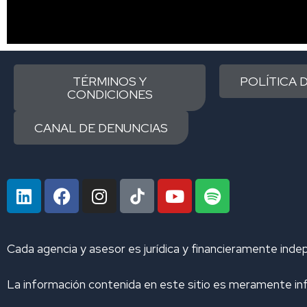
TÉRMINOS Y
POLÍTICA 
CONDICIONES
CANAL DE DENUNCIAS
L
F
I
Y
S
i
a
n
o
p
n
c
s
u
o
k
e
t
t
t
Cada agencia y asesor es jurídica y financieramente inde
e
b
a
u
i
d
o
g
b
f
La información contenida en este sitio es meramente inf
i
o
r
e
y
n
k
a