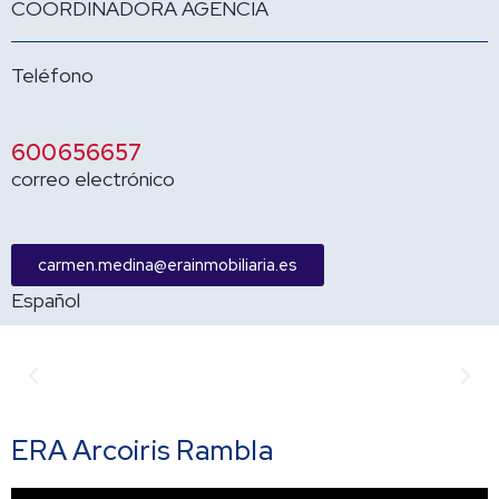
COORDINADORA AGENCIA
Teléfono
600656657
correo electrónico
carmen.medina@erainmobiliaria.es
Español
Anterior
Sigu
ERA Arcoiris Rambla