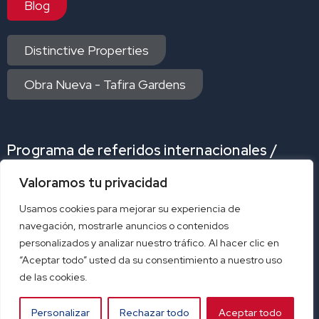
Blog
Distinctive Properties
Obra Nueva - Tafira Gardens
Programa de referidos internacionales /
Internacional Referrals Program
Valoramos tu privacidad
Programa de referidos
Program referral
Usamos cookies para mejorar su experiencia de
navegación, mostrarle anuncios o contenidos
personalizados y analizar nuestro tráfico. Al hacer clic en
Acceso exclusivo afiliados
“Aceptar todo” usted da su consentimiento a nuestro uso
de las cookies.
correo
ERA-CRM
SmartyDock
Personalizar
Rechazar todo
Aceptar todo