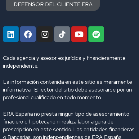
DEFENSOR DEL CLIENTE ERA
L
F
I
Y
S
i
a
n
o
p
n
c
s
u
o
k
e
t
t
t
Cada agencia y asesor es jurídica y financieramente
e
b
a
u
i
independiente.
d
o
g
b
f
i
o
r
e
y
La información contenida en este sitio es meramente
n
k
a
informativa. El lector del sitio debe asesorarse por un
m
profesional cualificado en todo momento.
ERA España no presta ningun tipo de asesoramiento
finaciero o hipotecario ni realiza labor alguna de
prescripción en este sentido. Las entidades financieras
o Bancarias son indenpendientes de ERA España.