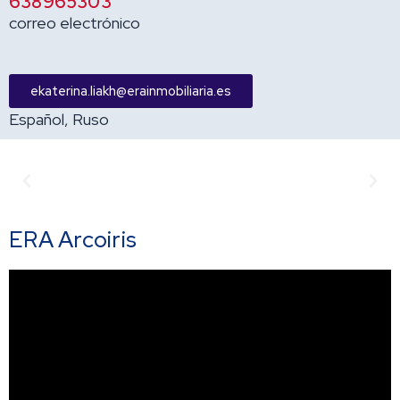
638965303
correo electrónico
ekaterina.liakh@erainmobiliaria.es
Español, Ruso
Anterior
Sigu
ERA Arcoiris