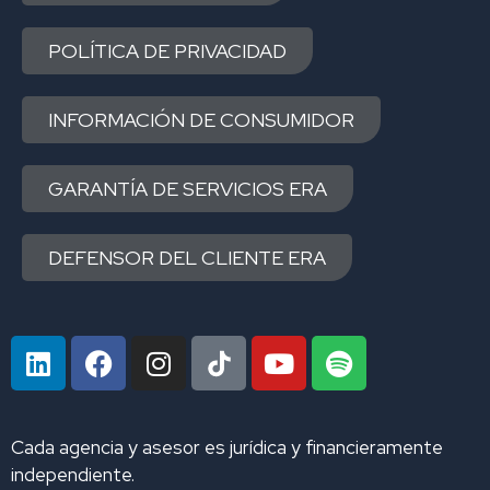
POLÍTICA DE PRIVACIDAD
INFORMACIÓN DE CONSUMIDOR
GARANTÍA DE SERVICIOS ERA
DEFENSOR DEL CLIENTE ERA
L
F
I
Y
S
i
a
n
o
p
n
c
s
u
o
k
e
t
t
t
Cada agencia y asesor es jurídica y financieramente
e
b
a
u
i
independiente.
d
o
g
b
f