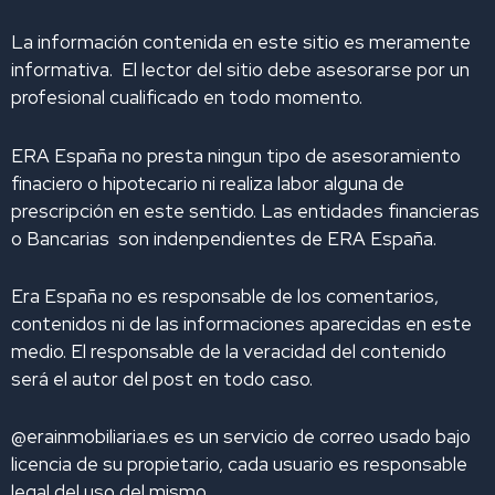
i
o
r
e
y
La información contenida en este sitio es meramente
n
k
a
informativa. El lector del sitio debe asesorarse por un
m
profesional cualificado en todo momento.
ERA España no presta ningun tipo de asesoramiento
finaciero o hipotecario ni realiza labor alguna de
prescripción en este sentido. Las entidades financieras
o Bancarias son indenpendientes de ERA España.
Era España no es responsable de los comentarios,
contenidos ni de las informaciones aparecidas en este
medio. El responsable de la veracidad del contenido
será el autor del post en todo caso.
@erainmobiliaria.es es un servicio de correo usado bajo
licencia de su propietario, cada usuario es responsable
legal del uso del mismo.