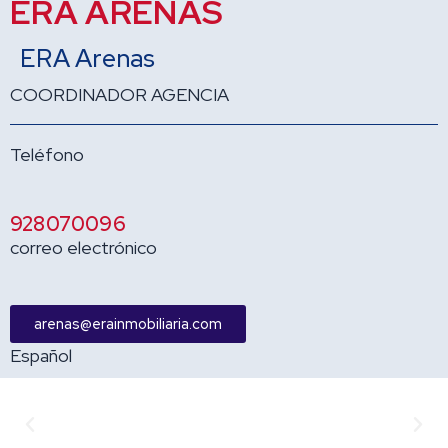
ERA ARENAS
ERA Arenas
COORDINADOR AGENCIA
Teléfono
928070096
correo electrónico
arenas@erainmobiliaria.com
Español
Anterior
Sigu