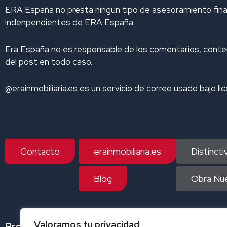
m
ERA España no presta ningun tipo de asesoramiento finaci
indenpendientes de ERA España.
Era España no es responsable de los comentarios, conteni
del post en todo caso.
@erainmobiliaria.es es un servicio de correo usado bajo li
Contacto
erainmobiliaria.es
Distinct
Blog
Obra Nue
Valoramos tu privacidad