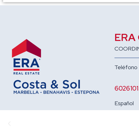
ERA
COORDI
Teléfono
602610
Español
Anterior