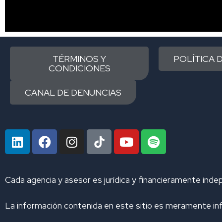
TÉRMINOS Y
POLÍTICA 
CONDICIONES
CANAL DE DENUNCIAS
L
F
I
Y
S
i
a
n
o
p
n
c
s
u
o
k
e
t
t
t
Cada agencia y asesor es jurídica y financieramente inde
e
b
a
u
i
d
o
g
b
f
La información contenida en este sitio es meramente inf
i
o
r
e
y
n
k
a