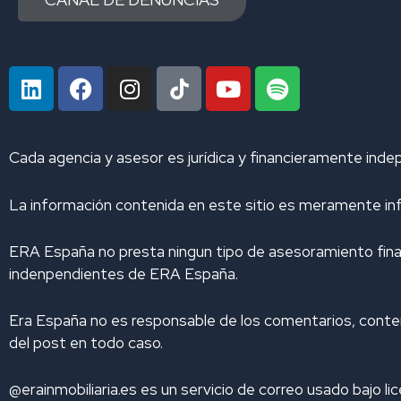
L
F
I
Y
S
i
a
n
o
p
n
c
s
u
o
k
e
t
t
t
Cada agencia y asesor es jurídica y financieramente inde
e
b
a
u
i
d
o
g
b
f
La información contenida en este sitio es meramente inf
i
o
r
e
y
n
k
a
m
ERA España no presta ningun tipo de asesoramiento finaci
indenpendientes de ERA España.
Era España no es responsable de los comentarios, conteni
del post en todo caso.
@erainmobiliaria.es es un servicio de correo usado bajo li