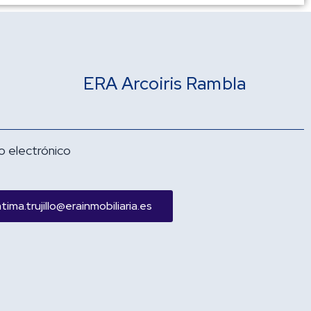
ERA Arcoiris Rambla
o electrónico
tima.trujillo@erainmobiliaria.es