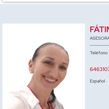
FÁTI
ASESORA
Teléfono
646310
Español