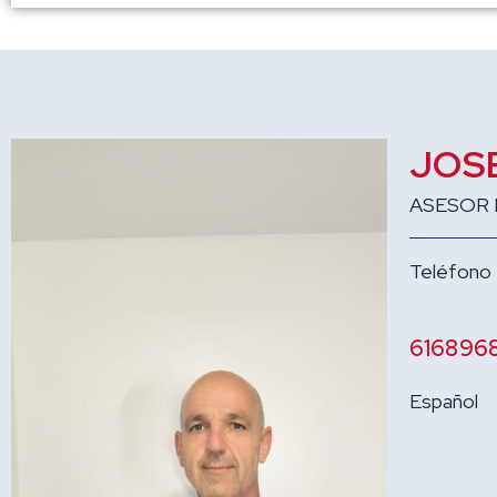
JOS
ASESOR 
Teléfono
616896
Español