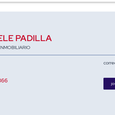
ELE PADILLA
INMOBILIARIO
corre
866
jo