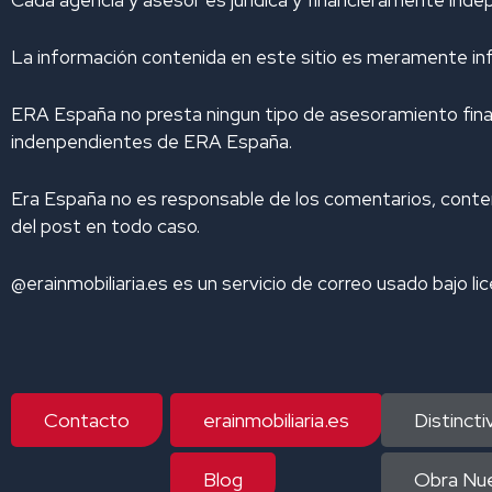
e
b
a
u
i
d
o
g
b
f
La información contenida en este sitio es meramente inf
i
o
r
e
y
n
k
a
m
ERA España no presta ningun tipo de asesoramiento finaci
indenpendientes de ERA España.
Era España no es responsable de los comentarios, conteni
del post en todo caso.
@erainmobiliaria.es es un servicio de correo usado bajo li
Contacto
erainmobiliaria.es
Distinct
Blog
Obra Nue