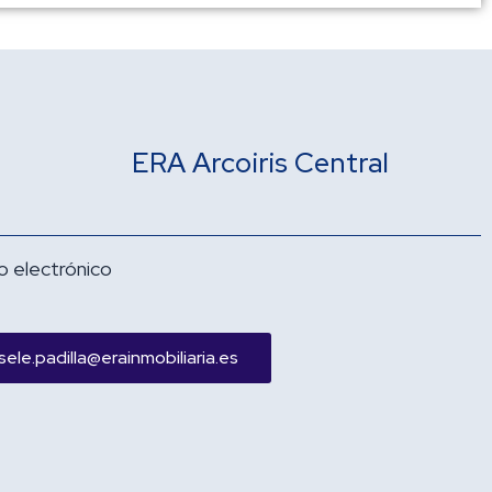
ERA Arcoiris Central
o electrónico
sele.padilla@erainmobiliaria.es