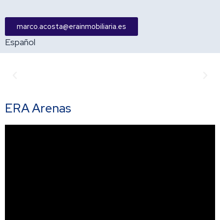
marco.acosta@erainmobiliaria.es
Español
Anterior
Sigu
ERA Arenas