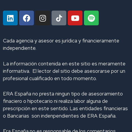
L
F
I
Y
S
i
a
n
o
p
n
c
s
u
o
k
e
t
t
t
Cada agencia y asesor es jurídica y financieramente
e
b
a
u
i
independiente.
d
o
g
b
f
i
o
r
e
y
La información contenida en este sitio es meramente
n
k
a
informativa. El lector del sitio debe asesorarse por un
m
profesional cualificado en todo momento.
ERA España no presta ningun tipo de asesoramiento
finaciero o hipotecario ni realiza labor alguna de
prescripción en este sentido. Las entidades financieras
o Bancarias son indenpendientes de ERA España.
Era España no es responsable de los comentarios,