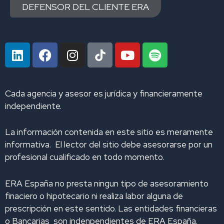
DEFENSOR DEL CLIENTE ERA
L
F
I
Y
S
i
a
n
o
p
n
c
s
u
o
k
e
t
t
t
Cada agencia y asesor es jurídica y financieramente
e
b
a
u
i
independiente.
d
o
g
b
f
i
o
r
e
y
La información contenida en este sitio es meramente
n
k
a
informativa. El lector del sitio debe asesorarse por un
m
profesional cualificado en todo momento.
ERA España no presta ningun tipo de asesoramiento
finaciero o hipotecario ni realiza labor alguna de
prescripción en este sentido. Las entidades financieras
o Bancarias son indenpendientes de ERA España.