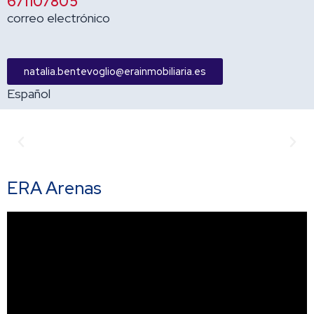
671107805
correo electrónico
natalia.bentevoglio@erainmobiliaria.es
Español
Anterior
Sigu
ERA Arenas