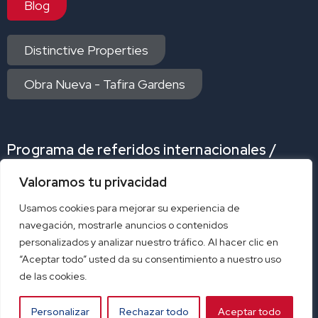
Blog
Distinctive Properties
Obra Nueva - Tafira Gardens
Programa de referidos internacionales /
Internacional Referrals Program
Valoramos tu privacidad
Programa de referidos
Program referral
Usamos cookies para mejorar su experiencia de
navegación, mostrarle anuncios o contenidos
personalizados y analizar nuestro tráfico. Al hacer clic en
Acceso exclusivo afiliados
“Aceptar todo” usted da su consentimiento a nuestro uso
de las cookies.
correo
ERA-CRM
SmartyDock
Personalizar
Rechazar todo
Aceptar todo