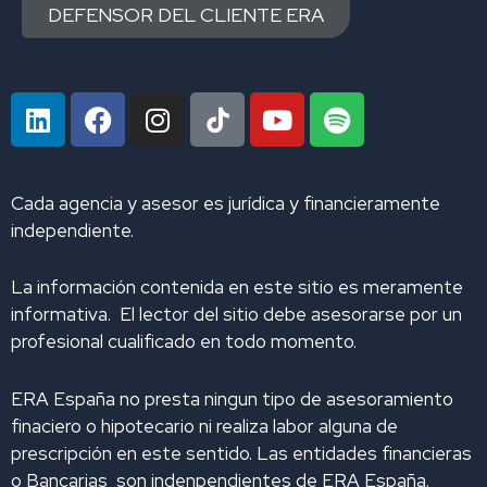
DEFENSOR DEL CLIENTE ERA
L
F
I
Y
S
i
a
n
o
p
n
c
s
u
o
k
e
t
t
t
Cada agencia y asesor es jurídica y financieramente
e
b
a
u
i
independiente.
d
o
g
b
f
i
o
r
e
y
La información contenida en este sitio es meramente
n
k
a
informativa. El lector del sitio debe asesorarse por un
m
profesional cualificado en todo momento.
ERA España no presta ningun tipo de asesoramiento
finaciero o hipotecario ni realiza labor alguna de
prescripción en este sentido. Las entidades financieras
o Bancarias son indenpendientes de ERA España.