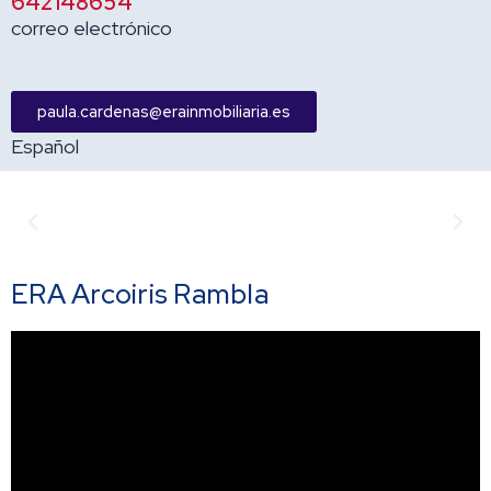
642148654
correo electrónico
paula.cardenas@erainmobiliaria.es
Español
Anterior
Sigu
ERA Arcoiris Rambla