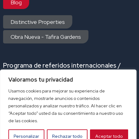
Blog
Distinctive Properties
Obra Nueva - Tafira Gardens
Programa de referidos internacionales /
Internacional Referrals Program
Valoramos tu privacidad
Programa de referidos
Program referral
Usamos cookies para mejorar su experiencia de
navegación, mostrarle anuncios o contenidos
personalizados y analizar nuestro tráfico. Al hacer clic en
Acceso exclusivo afiliados
“Aceptar todo” usted da su consentimiento a nuestro uso
de las cookies.
correo
ERA-CRM
SmartyDock
Personalizar
Rechazar todo
Aceptar todo