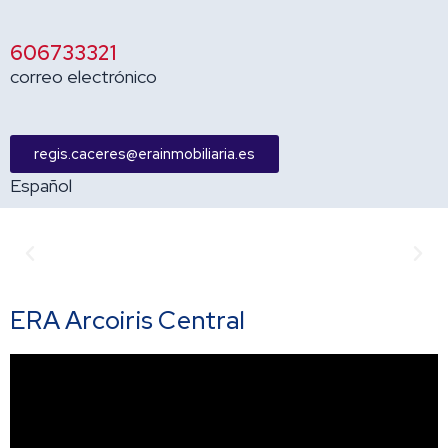
606733321
correo electrónico
regis.caceres@erainmobiliaria.es
Español
Anterior
Sigu
ERA Arcoiris Central