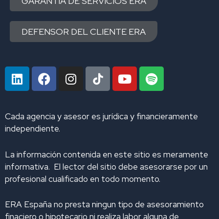
GARANTÍA DE SERVICIOS ERA
DEFENSOR DEL CLIENTE ERA
L
F
I
Y
S
i
a
n
o
p
n
c
s
u
o
k
e
t
t
t
Cada agencia y asesor es jurídica y financieramente
e
b
a
u
i
independiente.
d
o
g
b
f
i
o
r
e
y
La información contenida en este sitio es meramente
n
k
a
informativa. El lector del sitio debe asesorarse por un
m
profesional cualificado en todo momento.
ERA España no presta ningun tipo de asesoramiento
finaciero o hipotecario ni realiza labor alguna de