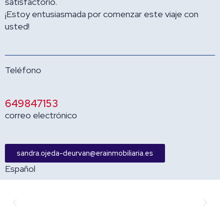
satisfactorio.
¡Estoy entusiasmada por comenzar este viaje con
usted!
Teléfono
649847153
correo electrónico
sandra.ojeda-deurvan@erainmobiliaria.es
Español
Anterior
Sigu