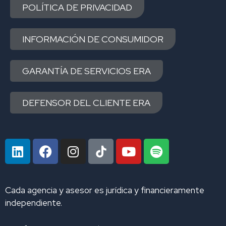
POLÍTICA DE PRIVACIDAD
INFORMACIÓN DE CONSUMIDOR
GARANTÍA DE SERVICIOS ERA
DEFENSOR DEL CLIENTE ERA
L
F
I
Y
S
i
a
n
o
p
n
c
s
u
o
k
e
t
t
t
Cada agencia y asesor es jurídica y financieramente
e
b
a
u
i
independiente.
d
o
g
b
f
i
o
r
e
y