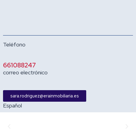
Teléfono
661088247
correo electrónico
sara.rodriguez@erainmobiliaria.es
Español
Anterior
Sigu