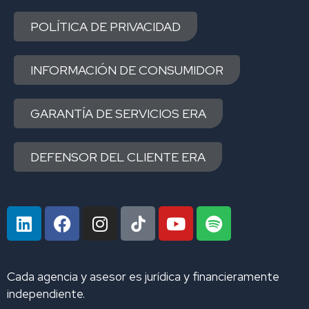
POLÍTICA DE PRIVACIDAD
INFORMACIÓN DE CONSUMIDOR
GARANTÍA DE SERVICIOS ERA
DEFENSOR DEL CLIENTE ERA
L
F
I
Y
S
i
a
n
o
p
n
c
s
u
o
k
e
t
t
t
Cada agencia y asesor es jurídica y financieramente
e
b
a
u
i
independiente.
d
o
g
b
f