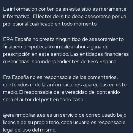
i
o
r
e
y
La información contenida en este sitio es meramente
n
k
a
informativa. El lector del sitio debe asesorarse por un
m
profesional cualificado en todo momento.
ERA España no presta ningun tipo de asesoramiento
finaciero o hipotecario ni realiza labor alguna de
prescripción en este sentido. Las entidades financieras
o Bancarias son indenpendientes de ERA España.
Era España no es responsable de los comentarios,
contenidos ni de las informaciones aparecidas en este
medio. El responsable de la veracidad del contenido
será el autor del post en todo caso.
@erainmobiliaria.es es un servicio de correo usado bajo
licencia de su propietario, cada usuario es responsable
legal del uso del mismo.