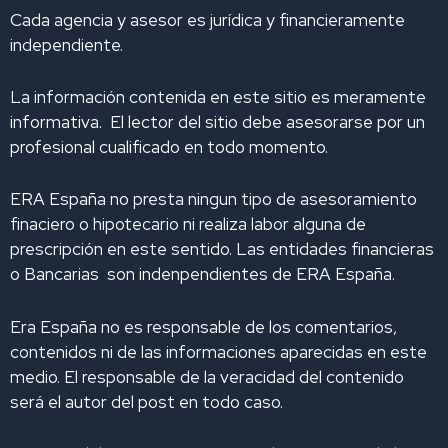
k
e
t
t
t
Cada agencia y asesor es jurídica y financieramente
e
b
a
u
i
independiente.
d
o
g
b
f
i
o
r
e
y
La información contenida en este sitio es meramente
n
k
a
informativa. El lector del sitio debe asesorarse por un
m
profesional cualificado en todo momento.
ERA España no presta ningun tipo de asesoramiento
finaciero o hipotecario ni realiza labor alguna de
prescripción en este sentido. Las entidades financieras
o Bancarias son indenpendientes de ERA España.
Era España no es responsable de los comentarios,
contenidos ni de las informaciones aparecidas en este
medio. El responsable de la veracidad del contenido
será el autor del post en todo caso.