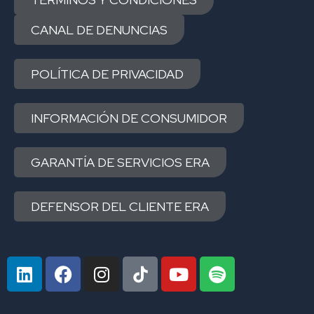
CANAL DE DENUNCIAS
POLÍTICA DE PRIVACIDAD
INFORMACIÓN DE CONSUMIDOR
GARANTÍA DE SERVICIOS ERA
DEFENSOR DEL CLIENTE ERA
L
F
I
Y
S
i
a
n
o
p
n
c
s
u
o