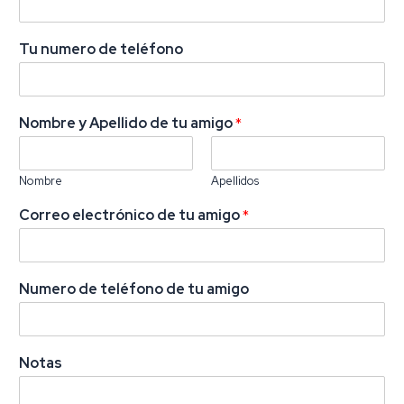
a
C
Tu numero de teléfono
m
o
i
n
g
s
o
e
Nombre y Apellido de tu amigo
*
N
n
o
t
m
i
Nombre
Apellidos
b
m
r
i
Correo electrónico de tu amigo
*
e
e
N
n
u
t
m
o
Numero de teléfono de tu amigo
e
B
r
a
o
s
e
Notas
s
t
u