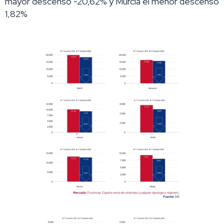
mayor descenso -20,62% y Murcia el menor descenso
1,82%