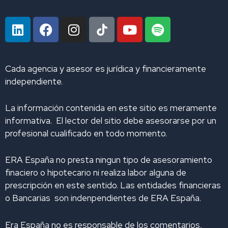
L
F
I
Y
S
i
a
n
o
p
n
c
s
u
o
k
e
t
t
t
Cada agencia y asesor es jurídica y financieramente
e
b
a
u
i
independiente.
d
o
g
b
f
i
o
r
e
y
La información contenida en este sitio es meramente
n
k
a
informativa. El lector del sitio debe asesorarse por un
m
profesional cualificado en todo momento.
ERA España no presta ningun tipo de asesoramiento
finaciero o hipotecario ni realiza labor alguna de
prescripción en este sentido. Las entidades financieras
o Bancarias son indenpendientes de ERA España.
Era España no es responsable de los comentarios,