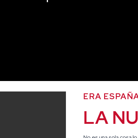
ERA ESPAÑ
LA N
No es una sola cosa lo