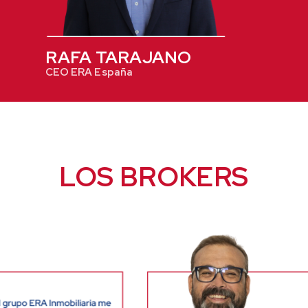
RAFA TARAJANO
CEO ERA España
LOS BROKERS