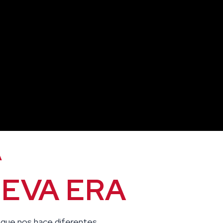
A
UEVA ERA
 que nos hace diferentes.