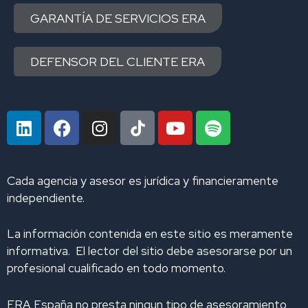
GARANTÍA DE SERVICIOS ERA
DEFENSOR DEL CLIENTE ERA
L
F
I
Y
S
i
a
n
o
p
n
c
s
u
o
k
e
t
t
t
Cada agencia y asesor es jurídica y financieramente
e
b
a
u
i
independiente.
d
o
g
b
f
i
o
r
e
y
La información contenida en este sitio es meramente
n
k
a
informativa. El lector del sitio debe asesorarse por un
m
profesional cualificado en todo momento.
ERA España no presta ningun tipo de asesoramiento