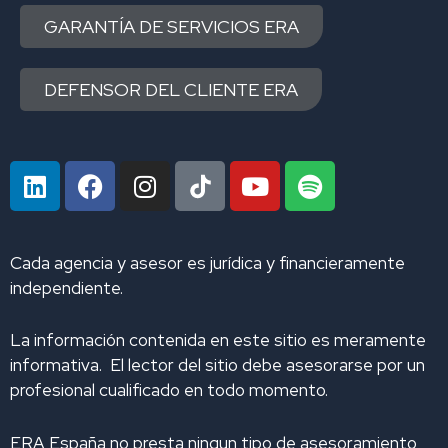
GARANTÍA DE SERVICIOS ERA
DEFENSOR DEL CLIENTE ERA
L
F
I
Y
S
i
a
n
o
p
n
c
s
u
o
k
e
t
t
t
Cada agencia y asesor es jurídica y financieramente
e
b
a
u
i
independiente.
d
o
g
b
f
i
o
r
e
y
La información contenida en este sitio es meramente
n
k
a
informativa. El lector del sitio debe asesorarse por un
m
profesional cualificado en todo momento.
ERA España no presta ningun tipo de asesoramiento