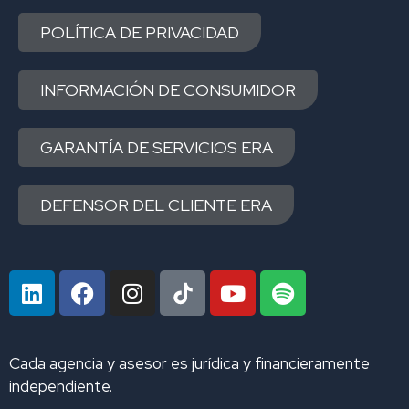
POLÍTICA DE PRIVACIDAD
INFORMACIÓN DE CONSUMIDOR
GARANTÍA DE SERVICIOS ERA
DEFENSOR DEL CLIENTE ERA
L
F
I
Y
S
i
a
n
o
p
n
c
s
u
o
k
e
t
t
t
Cada agencia y asesor es jurídica y financieramente
e
b
a
u
i
independiente.
d
o
g
b
f