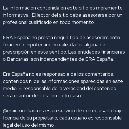
i
o
r
e
y
La información contenida en este sitio es meramente
n
k
a
informativa. El lector del sitio debe asesorarse por un
m
profesional cualificado en todo momento.
ERA España no presta ningun tipo de asesoramiento
finaciero o hipotecario ni realiza labor alguna de
prescripción en este sentido. Las entidades financieras
o Bancarias son indenpendientes de ERA España.
Era España no es responsable de los comentarios,
contenidos ni de las informaciones aparecidas en este
medio. El responsable de la veracidad del contenido
será el autor del post en todo caso.
@erainmobiliaria.es es un servicio de correo usado bajo
licencia de su propietario, cada usuario es responsable
legal del uso del mismo.