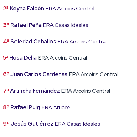
2ª
Keyna Falcón
ERA Arcoíris Central
3º
Rafael Peña
ERA Casas Ideales
4ª
Soledad Ceballos
ERA Arcoíris Central
5ª
Rosa Delia
ERA Arcoíris Central
6º
Juan Carlos Cárdenas
ERA Arcoíris Central
7ª
Arancha Fernández
ERA Arcoíris Central
8º
Rafael Puig
ERA Atuaire
9º
Jesús Gutiérrez
ERA Casas Ideales