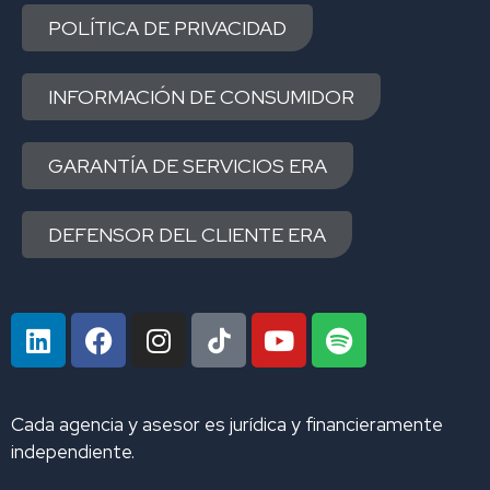
POLÍTICA DE PRIVACIDAD
INFORMACIÓN DE CONSUMIDOR
GARANTÍA DE SERVICIOS ERA
DEFENSOR DEL CLIENTE ERA
L
F
I
Y
S
i
a
n
o
p
n
c
s
u
o
k
e
t
t
t
Cada agencia y asesor es jurídica y financieramente
e
b
a
u
i
independiente.
d
o
g
b
f
i
o
r
e
y