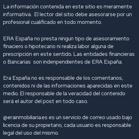
i
o
r
e
y
La información contenida en este sitio es meramente
n
k
a
informativa. El lector del sitio debe asesorarse por un
m
profesional cualificado en todo momento.
ERA España no presta ningun tipo de asesoramiento
finaciero o hipotecario ni realiza labor alguna de
prescripción en este sentido. Las entidades financieras
o Bancarias son indenpendientes de ERA España.
Era España no es responsable de los comentarios,
contenidos ni de las informaciones aparecidas en este
medio. El responsable de la veracidad del contenido
será el autor del post en todo caso.
@erainmobiliaria.es es un servicio de correo usado bajo
licencia de su propietario, cada usuario es responsable
legal del uso del mismo.