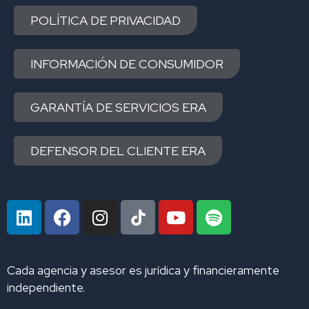
POLÍTICA DE PRIVACIDAD
INFORMACIÓN DE CONSUMIDOR
GARANTÍA DE SERVICIOS ERA
DEFENSOR DEL CLIENTE ERA
L
F
I
Y
S
i
a
n
o
p
n
c
s
u
o
k
e
t
t
t
Cada agencia y asesor es jurídica y financieramente
e
b
a
u
i
independiente.
d
o
g
b
f