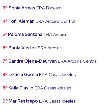
3º
Sonia Armas
ERA Forward
4ª
Toñi Alemán
ERA Arcoiris Central
5º
Paloma Santana
ERA Arcoiris
6º
Paola Vieítez
ERA Arcoiris
7º
Sandra Ojeda-Deurvan
ERA Arcoiris Central
8º
Leticia García
ERA Casas Ideales
8º
Keila Clavijo
ERA Casas Ideales
9º
Mar Restrepo
ERA Casas Ideales