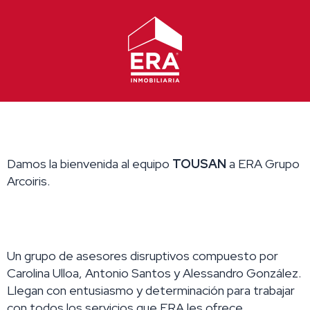
Ir
al
contenido
Damos la bienvenida al equipo
TOUSAN
a ERA Grupo
Arcoiris.
Un grupo de asesores disruptivos compuesto por
Carolina Ulloa, Antonio Santos y Alessandro González.
Llegan con entusiasmo y determinación para trabajar
con todos los servicios que ERA les ofrece,