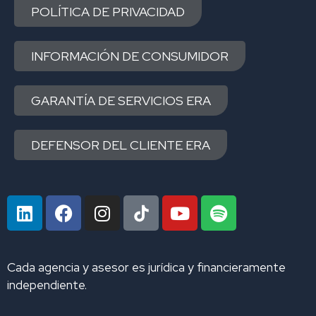
POLÍTICA DE PRIVACIDAD
INFORMACIÓN DE CONSUMIDOR
GARANTÍA DE SERVICIOS ERA
DEFENSOR DEL CLIENTE ERA
L
F
I
Y
S
i
a
n
o
p
n
c
s
u
o
k
e
t
t
t
Cada agencia y asesor es jurídica y financieramente
e
b
a
u
i
independiente.
d
o
g
b
f
i
o
r
e
y