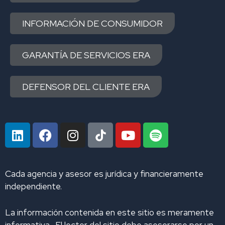
INFORMACIÓN DE CONSUMIDOR
GARANTÍA DE SERVICIOS ERA
DEFENSOR DEL CLIENTE ERA
L
F
I
Y
S
i
a
n
o
p
n
c
s
u
o
k
e
t
t
t
Cada agencia y asesor es jurídica y financieramente
e
b
a
u
i
independiente.
d
o
g
b
f
i
o
r
e
y
La información contenida en este sitio es meramente
n
k
a